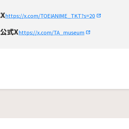
X
https://x.com/TOEIANIME_TKT?s=20
公式X
https://x.com/TA_museum