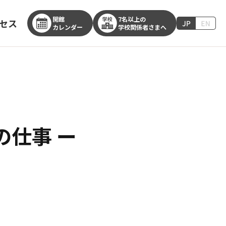
開館
7名以上の
セス
カレンダー
学校関係者さまへ
の仕事 ー